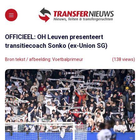
OFFICIEEL: OH Leuven presenteert
transitiecoach Sonko (ex-Union SG)
Bron tekst / afbeelding: Voetbalprimeur
(138 views)