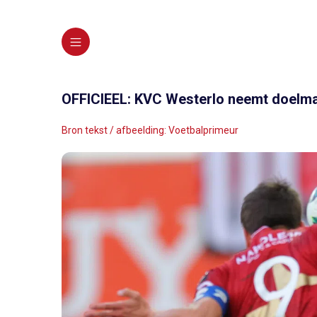
OFFICIEEL: KVC Westerlo neemt doelm
Bron tekst / afbeelding: Voetbalprimeur