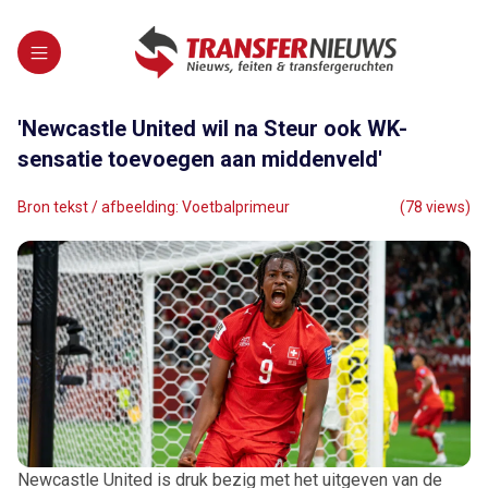
'Newcastle United wil na Steur ook WK-
sensatie toevoegen aan middenveld'
Bron tekst / afbeelding: Voetbalprimeur
(78 views)
Newcastle United is druk bezig met het uitgeven van de