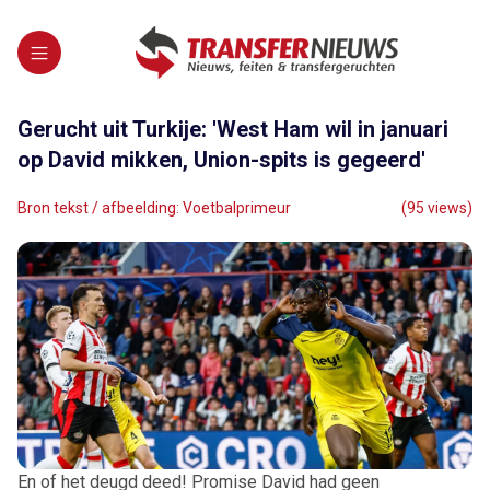
Gerucht uit Turkije: 'West Ham wil in januari
op David mikken, Union-spits is gegeerd'
Bron tekst / afbeelding: Voetbalprimeur
(95 views)
En of het deugd deed! Promise David had geen