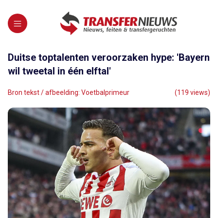
Duitse toptalenten veroorzaken hype: 'Bayern
wil tweetal in één elftal'
Bron tekst / afbeelding: Voetbalprimeur
(119 views)