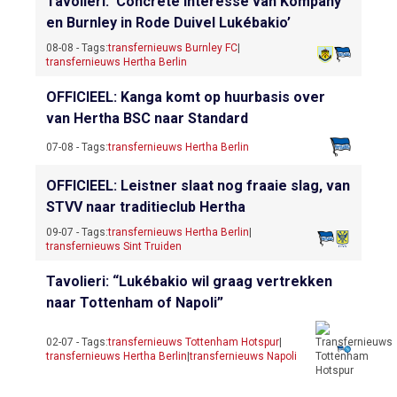
Tavolieri: ‘Concrete interesse van Kompany
en Burnley in Rode Duivel Lukébakio’
08-08 - Tags:
transfernieuws Burnley FC
|
transfernieuws Hertha Berlin
OFFICIEEL: Kanga komt op huurbasis over
van Hertha BSC naar Standard
07-08 - Tags:
transfernieuws Hertha Berlin
OFFICIEEL: Leistner slaat nog fraaie slag, van
STVV naar traditieclub Hertha
09-07 - Tags:
transfernieuws Hertha Berlin
|
transfernieuws Sint Truiden
Tavolieri: “Lukébakio wil graag vertrekken
naar Tottenham of Napoli”
02-07 - Tags:
transfernieuws Tottenham Hotspur
|
transfernieuws Hertha Berlin
|
transfernieuws Napoli