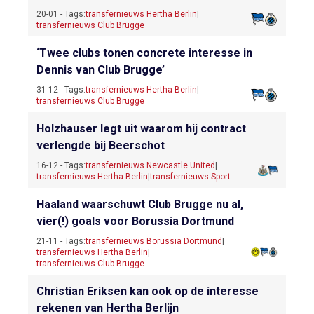
20-01 - Tags:
transfernieuws Hertha Berlin
|
transfernieuws Club Brugge
‘Twee clubs tonen concrete interesse in
Dennis van Club Brugge’
31-12 - Tags:
transfernieuws Hertha Berlin
|
transfernieuws Club Brugge
Holzhauser legt uit waarom hij contract
verlengde bij Beerschot
16-12 - Tags:
transfernieuws Newcastle United
|
transfernieuws Hertha Berlin
|
transfernieuws Sport
Haaland waarschuwt Club Brugge nu al,
vier(!) goals voor Borussia Dortmund
21-11 - Tags:
transfernieuws Borussia Dortmund
|
transfernieuws Hertha Berlin
|
transfernieuws Club Brugge
Christian Eriksen kan ook op de interesse
rekenen van Hertha Berlijn