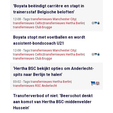
'Boyata beëindigt carrière en stapt in
trainersstaf Belgische beloften'
12-08 - Tags:
transfernieuws Manchester City
|
transfernieuws Celtic
|
transfernieuws Hertha Berlin
|
transfernieuws Club Brugge
Boyata stopt met voetballen en wordt
assistent-bondscoach U21
12-08 - Tags:
transfernieuws Manchester City
|
transfernieuws Celtic
|
transfernieuws Hertha Berlin
|
transfernieuws Club Brugge
‘Hertha BSC bekijkt opties om Anderlecht-
spits naar Berlijn te halen’
03-02 - Tags:
transfernieuws Hertha Berlin
|
transfernieuws RSC Anderlecht
Transferverbod of niet: 'Beerschot denkt
aan komst van Hertha BSC-middenvelder
Hussein'