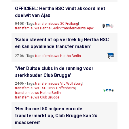
OFFICIEEL: Hertha BSC vindt akkoord met
doelwit van Ajax
04-08 - Tags:
transfernieuws SC Freiburg
|
transfernieuws Hertha Berlin
|
transfernieuws Ajax
'Kalou stevent af op vertrek bij Hertha BSC
en kan opvallende transfer maken'
27-06 - Tags:
transfernieuws Hertha Berlin
‘Vier Duitse clubs in de running voor
sterkhouder Club Brugge’
24-06 - Tags:
transfernieuws VfL Wolfsburg
|
transfernieuws TSG 1899 Hoffenheim
|
transfernieuws Hertha Berlin
|
transfernieuws Club Brugge
'Hertha met 50 miljoen euro de
transfermarkt op, Club Brugge kan 2x
incasseren'