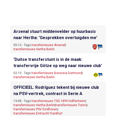
Arsenal stuurt middenvelder op huurbasis
naar Hertha: 'Gesprekken overtuigden me'
05-10 - Tags:
transfernieuws Arsenal
|
transfernieuws Hertha Berlin
'Duitse transferstunt is in de maak:
transfervrije Götze op weg naar nieuwe club'
02-10 - Tags:
transfernieuws Borussia Dortmund
|
transfernieuws Hertha Berlin
OFFICIEEL: Rodríguez tekent bij nieuwe club
na PSV-vertrek, contract in Serie A
19-08 - Tags:
transfernieuws TSG 1899 Hoffenheim
|
transfernieuws Hertha Berlin
|
transfernieuws Torino
|
transfernieuws PSV Eindhoven
|
transfernieuws Eintracht Frankfurt