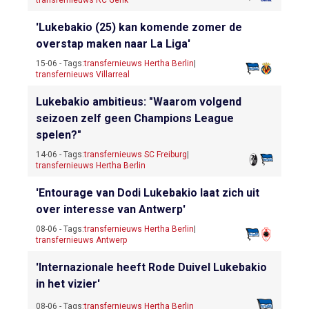
'Lukebakio (25) kan komende zomer de
overstap maken naar La Liga'
15-06 - Tags:
transfernieuws Hertha Berlin
|
transfernieuws Villarreal
Lukebakio ambitieus: "Waarom volgend
seizoen zelf geen Champions League
spelen?"
14-06 - Tags:
transfernieuws SC Freiburg
|
transfernieuws Hertha Berlin
'Entourage van Dodi Lukebakio laat zich uit
over interesse van Antwerp'
08-06 - Tags:
transfernieuws Hertha Berlin
|
transfernieuws Antwerp
'Internazionale heeft Rode Duivel Lukebakio
in het vizier'
08-06 - Tags:
transfernieuws Hertha Berlin